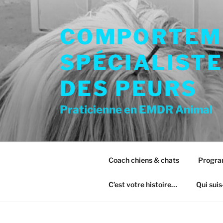
Aller
au
COMPORTEME
contenu
principal
SPÉCIALISTE
DES PEURS
Praticienne en EMDR Animal
Coach chiens & chats
Progra
C’est votre histoire…
Qui suis