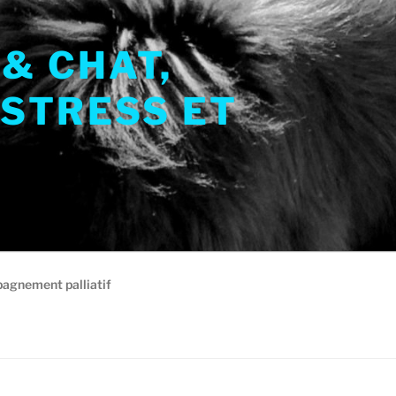
& CHAT,
 STRESS ET
gnement palliatif