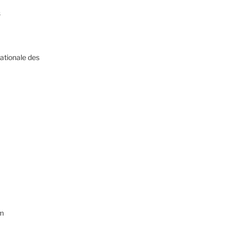
s
ationale des
om