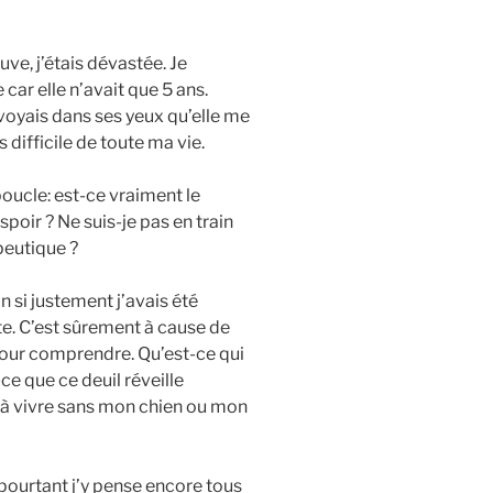
ve, j’étais dévastée. Je
e car elle n’avait que 5 ans.
 voyais dans ses yeux qu’elle me
s difficile de toute ma vie.
oucle: est-ce vraiment le
spoir ? Ne suis-je pas en train
peutique ?
 si justement j’avais été
. C’est sûrement à cause de
 pour comprendre. Qu’est-ce qui
ce que ce deuil réveille
à vivre sans mon chien ou mon
t pourtant j’y pense encore tous